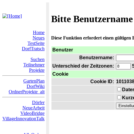
Bitte Benutzername
Home
Neues
Diese Funktion erfordert einen gültigen
TestSeite
DorfTratsch
Benutzer
Benutzername:
Suchen
Teilnehmer
Unterschied der Zeitzonen:
S
Projekte
Cookie
GartenPlan
Cookie ID:
101103
DorfWiki
Date
OrdnerProjekte_alt
Kurze
Dörfer
NeueArbeit
VideoBridge
VillageInnovationTalk