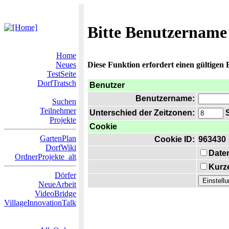
Bitte Benutzername
Home
Neues
Diese Funktion erfordert einen gültigen
TestSeite
DorfTratsch
Benutzer
Benutzername:
Suchen
Teilnehmer
Unterschied der Zeitzonen:
S
Projekte
Cookie
GartenPlan
Cookie ID:
963430
DorfWiki
Date
OrdnerProjekte_alt
Kurze
Dörfer
NeueArbeit
VideoBridge
VillageInnovationTalk