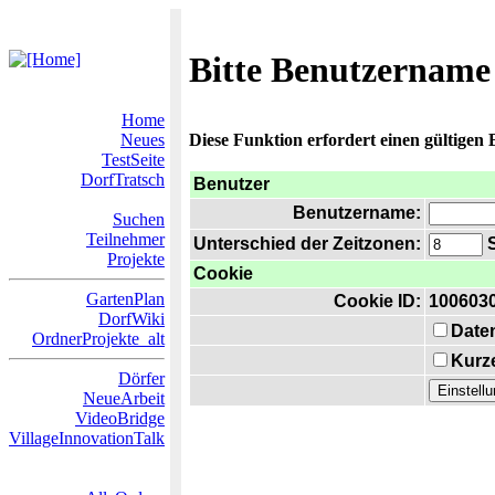
Bitte Benutzername
Home
Neues
Diese Funktion erfordert einen gültigen
TestSeite
DorfTratsch
Benutzer
Benutzername:
Suchen
Teilnehmer
Unterschied der Zeitzonen:
S
Projekte
Cookie
GartenPlan
Cookie ID:
100603
DorfWiki
Date
OrdnerProjekte_alt
Kurze
Dörfer
NeueArbeit
VideoBridge
VillageInnovationTalk