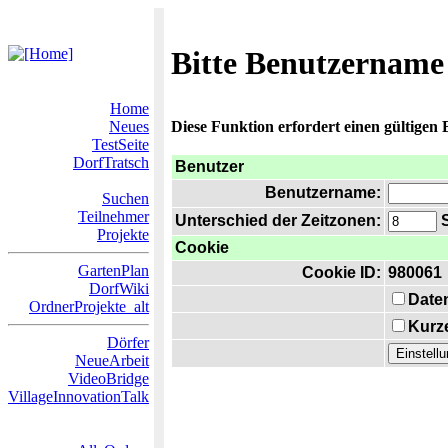
Bitte Benutzername
Home
Neues
Diese Funktion erfordert einen gültigen
TestSeite
DorfTratsch
Benutzer
Benutzername:
Suchen
Teilnehmer
Unterschied der Zeitzonen:
S
Projekte
Cookie
GartenPlan
Cookie ID:
980061
DorfWiki
Date
OrdnerProjekte_alt
Kurze
Dörfer
NeueArbeit
VideoBridge
VillageInnovationTalk