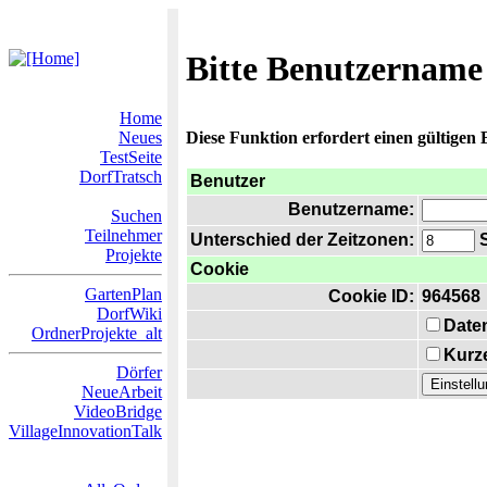
Bitte Benutzername
Home
Neues
Diese Funktion erfordert einen gültigen
TestSeite
DorfTratsch
Benutzer
Benutzername:
Suchen
Teilnehmer
Unterschied der Zeitzonen:
S
Projekte
Cookie
GartenPlan
Cookie ID:
964568
DorfWiki
Date
OrdnerProjekte_alt
Kurze
Dörfer
NeueArbeit
VideoBridge
VillageInnovationTalk