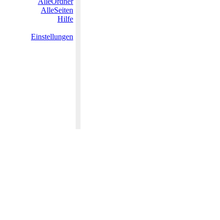
AlleOrdner
AlleSeiten
Hilfe
Einstellungen