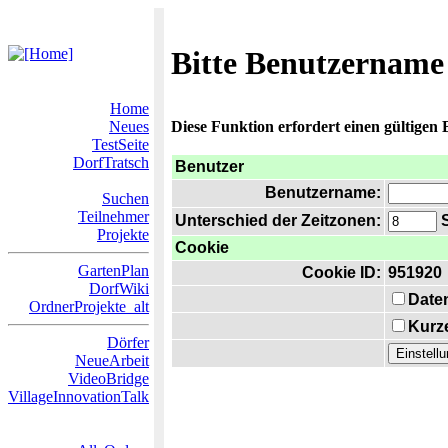
Bitte Benutzername
Home
Neues
Diese Funktion erfordert einen gültigen
TestSeite
DorfTratsch
Benutzer
Benutzername:
Suchen
Teilnehmer
Unterschied der Zeitzonen:
S
Projekte
Cookie
GartenPlan
Cookie ID:
951920
DorfWiki
Date
OrdnerProjekte_alt
Kurze
Dörfer
NeueArbeit
VideoBridge
VillageInnovationTalk