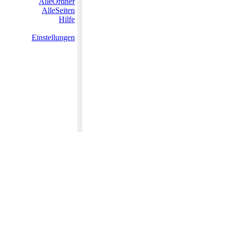
AlleOrdner
AlleSeiten
Hilfe
Einstellungen