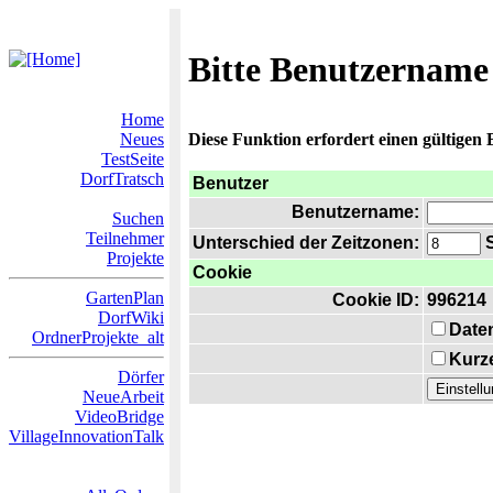
Bitte Benutzername
Home
Neues
Diese Funktion erfordert einen gültigen
TestSeite
DorfTratsch
Benutzer
Benutzername:
Suchen
Teilnehmer
Unterschied der Zeitzonen:
S
Projekte
Cookie
GartenPlan
Cookie ID:
996214
DorfWiki
Date
OrdnerProjekte_alt
Kurze
Dörfer
NeueArbeit
VideoBridge
VillageInnovationTalk