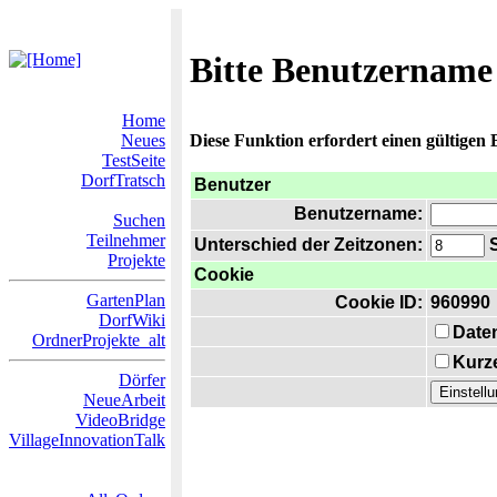
Bitte Benutzername
Home
Neues
Diese Funktion erfordert einen gültigen
TestSeite
DorfTratsch
Benutzer
Benutzername:
Suchen
Teilnehmer
Unterschied der Zeitzonen:
S
Projekte
Cookie
GartenPlan
Cookie ID:
960990
DorfWiki
Date
OrdnerProjekte_alt
Kurze
Dörfer
NeueArbeit
VideoBridge
VillageInnovationTalk