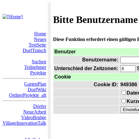
Bitte Benutzername
Home
Neues
Diese Funktion erfordert einen gültigen
TestSeite
DorfTratsch
Benutzer
Benutzername:
Suchen
Teilnehmer
Unterschied der Zeitzonen:
S
Projekte
Cookie
GartenPlan
Cookie ID:
949386
DorfWiki
Date
OrdnerProjekte_alt
Kurze
Dörfer
NeueArbeit
VideoBridge
VillageInnovationTalk