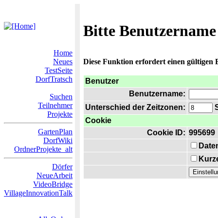
Bitte Benutzername
Home
Neues
Diese Funktion erfordert einen gültigen
TestSeite
DorfTratsch
Benutzer
Benutzername:
Suchen
Teilnehmer
Unterschied der Zeitzonen:
S
Projekte
Cookie
GartenPlan
Cookie ID:
995699
DorfWiki
Date
OrdnerProjekte_alt
Kurze
Dörfer
NeueArbeit
VideoBridge
VillageInnovationTalk