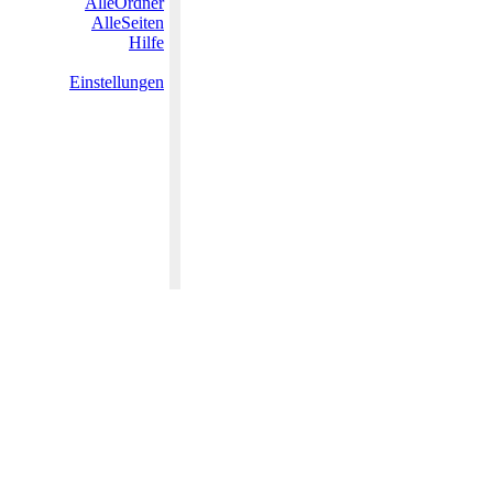
AlleOrdner
AlleSeiten
Hilfe
Einstellungen