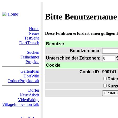
Bitte Benutzername
Home
Neues
Diese Funktion erfordert einen gültigen
TestSeite
DorfTratsch
Benutzer
Benutzername:
Suchen
Teilnehmer
Unterschied der Zeitzonen:
S
Projekte
Cookie
GartenPlan
Cookie ID:
990741
DorfWiki
Date
OrdnerProjekte_alt
Kurze
Dörfer
NeueArbeit
VideoBridge
VillageInnovationTalk