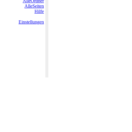
AlleOrdner
AlleSeiten
Hilfe
Einstellungen