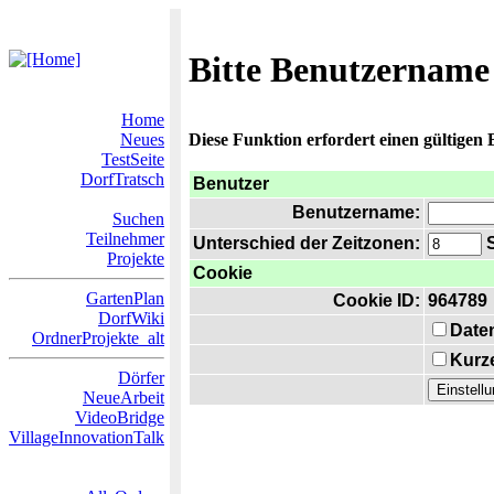
Bitte Benutzername
Home
Neues
Diese Funktion erfordert einen gültigen
TestSeite
DorfTratsch
Benutzer
Benutzername:
Suchen
Teilnehmer
Unterschied der Zeitzonen:
S
Projekte
Cookie
GartenPlan
Cookie ID:
964789
DorfWiki
Date
OrdnerProjekte_alt
Kurze
Dörfer
NeueArbeit
VideoBridge
VillageInnovationTalk