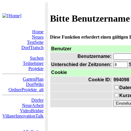
Bitte Benutzername
Home
Neues
Diese Funktion erfordert einen gültigen
TestSeite
DorfTratsch
Benutzer
Benutzername:
Suchen
Teilnehmer
Unterschied der Zeitzonen:
S
Projekte
Cookie
GartenPlan
Cookie ID:
994098
DorfWiki
Date
OrdnerProjekte_alt
Kurze
Dörfer
NeueArbeit
VideoBridge
VillageInnovationTalk