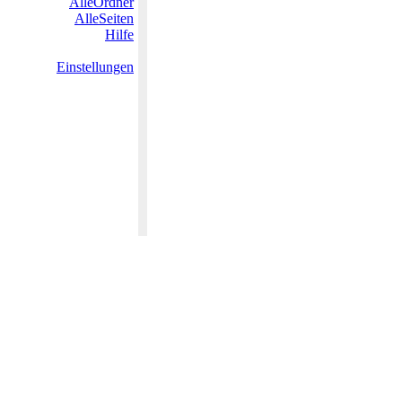
AlleOrdner
AlleSeiten
Hilfe
Einstellungen