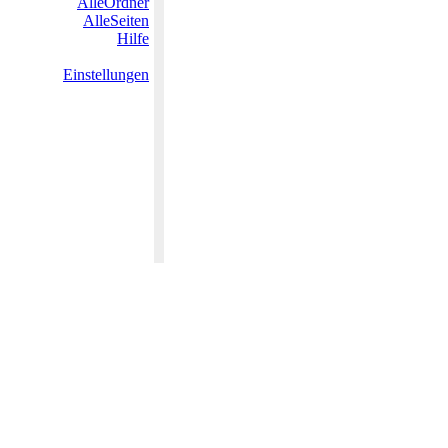
AlleOrdner
AlleSeiten
Hilfe
Einstellungen