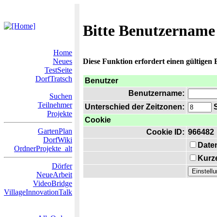
Bitte Benutzername
Home
Neues
Diese Funktion erfordert einen gültigen
TestSeite
DorfTratsch
Benutzer
Benutzername:
Suchen
Teilnehmer
Unterschied der Zeitzonen:
S
Projekte
Cookie
GartenPlan
Cookie ID:
966482
DorfWiki
Date
OrdnerProjekte_alt
Kurze
Dörfer
NeueArbeit
VideoBridge
VillageInnovationTalk