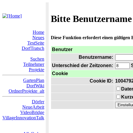
Bitte Benutzername
Home
Neues
Diese Funktion erfordert einen gültigen
TestSeite
DorfTratsch
Benutzer
Benutzername:
Suchen
Teilnehmer
Unterschied der Zeitzonen:
S
Projekte
Cookie
GartenPlan
Cookie ID:
100479
DorfWiki
Date
OrdnerProjekte_alt
Kurze
Dörfer
NeueArbeit
VideoBridge
VillageInnovationTalk