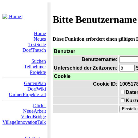
Bitte Benutzername
Home
Neues
Diese Funktion erfordert einen gültigen
TestSeite
DorfTratsch
Benutzer
Benutzername:
Suchen
Teilnehmer
Unterschied der Zeitzonen:
S
Projekte
Cookie
GartenPlan
Cookie ID:
100517
DorfWiki
Date
OrdnerProjekte_alt
Kurze
Dörfer
NeueArbeit
VideoBridge
VillageInnovationTalk