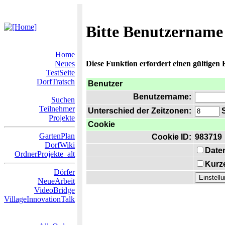
Bitte Benutzername
Home
Neues
Diese Funktion erfordert einen gültigen
TestSeite
DorfTratsch
Benutzer
Benutzername:
Suchen
Teilnehmer
Unterschied der Zeitzonen:
S
Projekte
Cookie
GartenPlan
Cookie ID:
983719
DorfWiki
Date
OrdnerProjekte_alt
Kurze
Dörfer
NeueArbeit
VideoBridge
VillageInnovationTalk