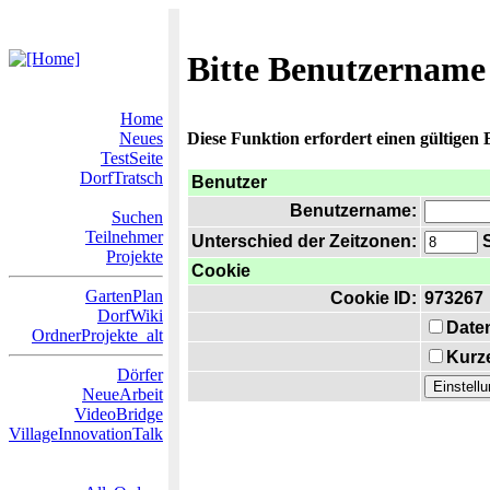
Bitte Benutzername
Home
Neues
Diese Funktion erfordert einen gültigen
TestSeite
DorfTratsch
Benutzer
Benutzername:
Suchen
Teilnehmer
Unterschied der Zeitzonen:
S
Projekte
Cookie
GartenPlan
Cookie ID:
973267
DorfWiki
Date
OrdnerProjekte_alt
Kurze
Dörfer
NeueArbeit
VideoBridge
VillageInnovationTalk