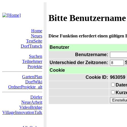
Bitte Benutzername
Home
Neues
Diese Funktion erfordert einen gültigen
TestSeite
DorfTratsch
Benutzer
Benutzername:
Suchen
Teilnehmer
Unterschied der Zeitzonen:
S
Projekte
Cookie
GartenPlan
Cookie ID:
963059
DorfWiki
Date
OrdnerProjekte_alt
Kurze
Dörfer
NeueArbeit
VideoBridge
VillageInnovationTalk