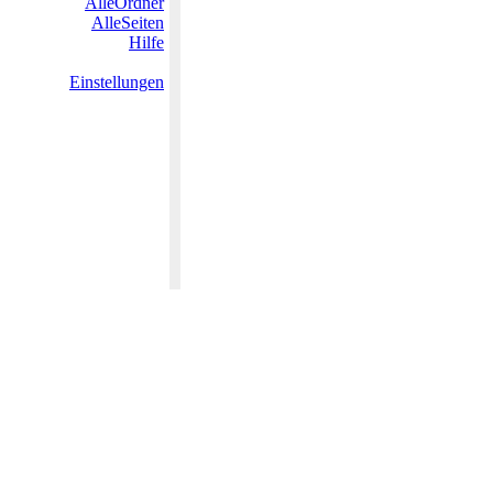
AlleOrdner
AlleSeiten
Hilfe
Einstellungen