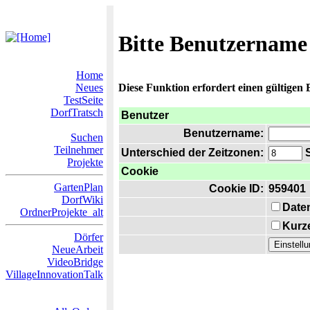
Bitte Benutzername
Home
Neues
Diese Funktion erfordert einen gültigen
TestSeite
DorfTratsch
Benutzer
Benutzername:
Suchen
Teilnehmer
Unterschied der Zeitzonen:
S
Projekte
Cookie
GartenPlan
Cookie ID:
959401
DorfWiki
Date
OrdnerProjekte_alt
Kurze
Dörfer
NeueArbeit
VideoBridge
VillageInnovationTalk