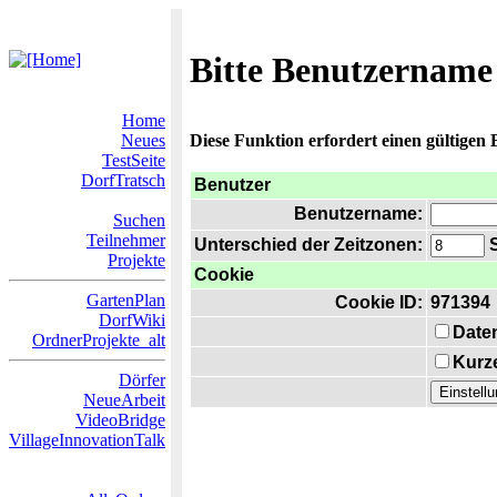
Bitte Benutzername
Home
Neues
Diese Funktion erfordert einen gültigen
TestSeite
DorfTratsch
Benutzer
Benutzername:
Suchen
Teilnehmer
Unterschied der Zeitzonen:
S
Projekte
Cookie
GartenPlan
Cookie ID:
971394
DorfWiki
Date
OrdnerProjekte_alt
Kurze
Dörfer
NeueArbeit
VideoBridge
VillageInnovationTalk