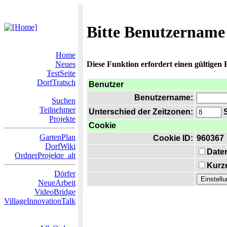
Bitte Benutzername
Home
Neues
Diese Funktion erfordert einen gültigen
TestSeite
DorfTratsch
Benutzer
Benutzername:
Suchen
Teilnehmer
Unterschied der Zeitzonen:
S
Projekte
Cookie
GartenPlan
Cookie ID:
960367
DorfWiki
Date
OrdnerProjekte_alt
Kurze
Dörfer
NeueArbeit
VideoBridge
VillageInnovationTalk