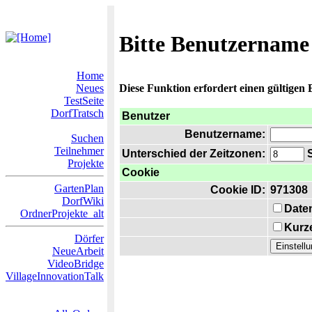
Bitte Benutzername
Home
Neues
Diese Funktion erfordert einen gültigen
TestSeite
DorfTratsch
Benutzer
Benutzername:
Suchen
Teilnehmer
Unterschied der Zeitzonen:
S
Projekte
Cookie
GartenPlan
Cookie ID:
971308
DorfWiki
Date
OrdnerProjekte_alt
Kurze
Dörfer
NeueArbeit
VideoBridge
VillageInnovationTalk