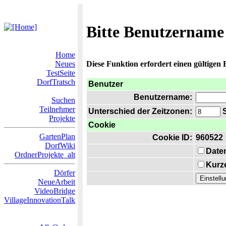
Bitte Benutzername
Home
Neues
Diese Funktion erfordert einen gültigen
TestSeite
DorfTratsch
Benutzer
Benutzername:
Suchen
Teilnehmer
Unterschied der Zeitzonen:
S
Projekte
Cookie
GartenPlan
Cookie ID:
960522
DorfWiki
Date
OrdnerProjekte_alt
Kurze
Dörfer
NeueArbeit
VideoBridge
VillageInnovationTalk