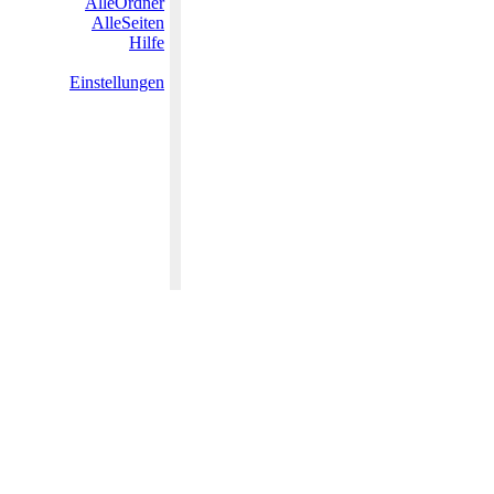
AlleOrdner
AlleSeiten
Hilfe
Einstellungen