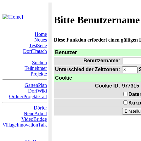
Bitte Benutzername
Home
Neues
Diese Funktion erfordert einen gültigen
TestSeite
DorfTratsch
Benutzer
Benutzername:
Suchen
Teilnehmer
Unterschied der Zeitzonen:
S
Projekte
Cookie
GartenPlan
Cookie ID:
977315
DorfWiki
Date
OrdnerProjekte_alt
Kurze
Dörfer
NeueArbeit
VideoBridge
VillageInnovationTalk