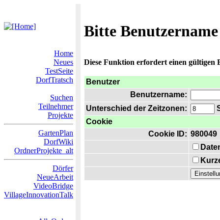
Bitte Benutzername
Home
Neues
Diese Funktion erfordert einen gültigen
TestSeite
DorfTratsch
Benutzer
Benutzername:
Suchen
Teilnehmer
Unterschied der Zeitzonen:
S
Projekte
Cookie
GartenPlan
Cookie ID:
980049
DorfWiki
Date
OrdnerProjekte_alt
Kurze
Dörfer
NeueArbeit
VideoBridge
VillageInnovationTalk