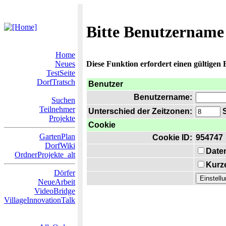
Bitte Benutzername
Home
Neues
Diese Funktion erfordert einen gültigen
TestSeite
DorfTratsch
Benutzer
Benutzername:
Suchen
Teilnehmer
Unterschied der Zeitzonen:
S
Projekte
Cookie
GartenPlan
Cookie ID:
954747
DorfWiki
Date
OrdnerProjekte_alt
Kurze
Dörfer
NeueArbeit
VideoBridge
VillageInnovationTalk