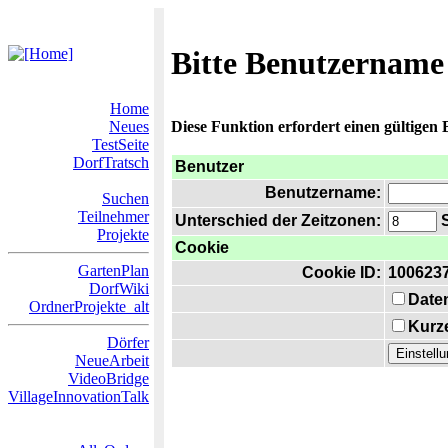
Bitte Benutzername
Home
Neues
Diese Funktion erfordert einen gültigen
TestSeite
DorfTratsch
Benutzer
Benutzername:
Suchen
Teilnehmer
Unterschied der Zeitzonen:
S
Projekte
Cookie
GartenPlan
Cookie ID:
100623
DorfWiki
Date
OrdnerProjekte_alt
Kurze
Dörfer
NeueArbeit
VideoBridge
VillageInnovationTalk