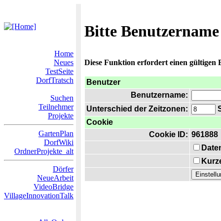
Bitte Benutzername
Home
Neues
Diese Funktion erfordert einen gültigen
TestSeite
DorfTratsch
Benutzer
Benutzername:
Suchen
Teilnehmer
Unterschied der Zeitzonen:
S
Projekte
Cookie
GartenPlan
Cookie ID:
961888
DorfWiki
Date
OrdnerProjekte_alt
Kurze
Dörfer
NeueArbeit
VideoBridge
VillageInnovationTalk