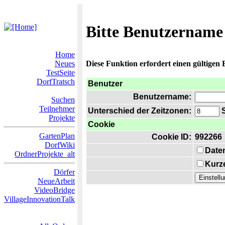
Bitte Benutzername
Home
Neues
Diese Funktion erfordert einen gültigen
TestSeite
DorfTratsch
Benutzer
Benutzername:
Suchen
Teilnehmer
Unterschied der Zeitzonen:
S
Projekte
Cookie
GartenPlan
Cookie ID:
992266
DorfWiki
Date
OrdnerProjekte_alt
Kurze
Dörfer
NeueArbeit
VideoBridge
VillageInnovationTalk