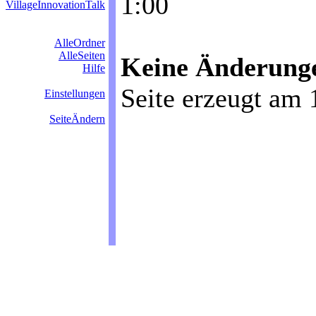
1:00
VillageInnovationTalk
AlleOrdner
AlleSeiten
Keine Änderungen
Hilfe
Seite erzeugt am 
Einstellungen
SeiteÄndern