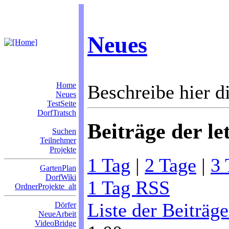
Neues
Home
Beschreibe hier di
Neues
TestSeite
DorfTratsch
Beiträge der le
Suchen
Teilnehmer
Projekte
1 Tag
|
2 Tage
|
3 
GartenPlan
DorfWiki
1 Tag RSS
OrdnerProjekte_alt
Liste der Beiträg
Dörfer
NeueArbeit
VideoBridge