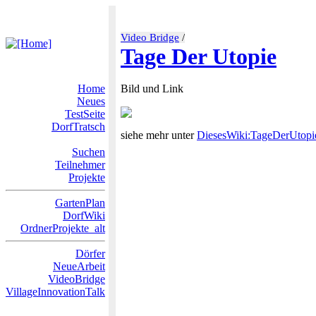
Video Bridge
/
Tage Der Utopie
Home
Bild und Link
Neues
TestSeite
DorfTratsch
siehe mehr unter
DiesesWiki:TageDerUtopi
Suchen
Teilnehmer
Projekte
GartenPlan
DorfWiki
OrdnerProjekte_alt
Dörfer
NeueArbeit
VideoBridge
VillageInnovationTalk