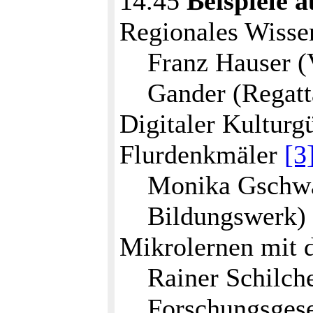
14.45
Beispiele a
Regionales Wiss
Franz Hauser (
Gander (Regatt
Digitaler Kulturgü
Flurdenkmäler
[3
Monika Gschwa
Bildungswerk)
Mikrolernen mit
Rainer Schilch
Forschungsgese