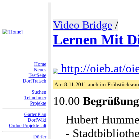
Video Bridge
/
Lernen Mit D
Home
http://oieb.at/o
Neues
TestSeite
DorfTratsch
Am 8.11.2011 auch im Frühstücksrau
Suchen
10.00
Begrüßung
Teilnehmer
Projekte
GartenPlan
Hubert Hummer
DorfWiki
OrdnerProjekte_alt
- Stadtbiblioth
Dörfer