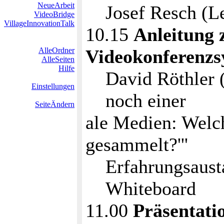
NeueArbeit
Josef Resch (L
VideoBridge
VillageInnovationTalk
10.15
Anleitung 
AlleOrdner
Videokonferenzs
AlleSeiten
Hilfe
David Röthler 
Einstellungen
noch einer
SeiteÄndern
ale Medien: Welch
gesammelt?'''
Erfahrungsaust
Whiteboard
11.00
Präsentati