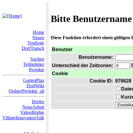
Bitte Benutzername
Home
Neues
Diese Funktion erfordert einen gültigen
TestSeite
DorfTratsch
Benutzer
Benutzername:
Suchen
Teilnehmer
Unterschied der Zeitzonen:
S
Projekte
Cookie
GartenPlan
Cookie ID:
979828
DorfWiki
Date
OrdnerProjekte_alt
Kurze
Dörfer
NeueArbeit
VideoBridge
VillageInnovationTalk