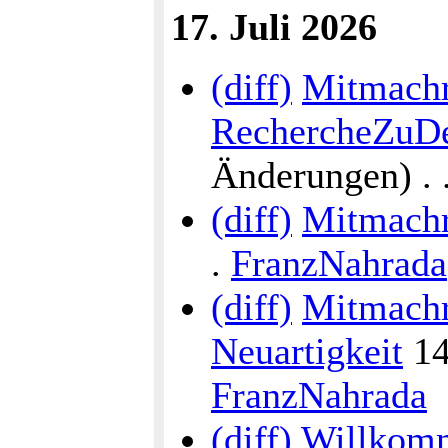
17. Juli 2026
(diff)
Mitmach
RechercheZuDe
Änderungen) . . 
(diff)
Mitmach
.
FranzNahrada
(diff)
Mitmachr
Neuartigkeit
14:
FranzNahrada
(diff)
Willkomm