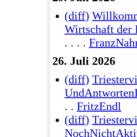
(diff)
Willkomm
Wirtschaft der
. . . .
FranzNah
26. Juli 2026
(diff)
Triesterv
UndAntwortenI
. .
FritzEndl
(diff)
Triestervi
NochNichtAkti