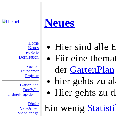
Neues
Home
Hier sind alle 
Neues
TestSeite
Für eine themat
DorfTratsch
der
GartenPlan
Suchen
Teilnehmer
Projekte
hier gehts zu a
GartenPlan
Hier gehts zu 
DorfWiki
OrdnerProjekte_alt
Dörfer
Ein wenig
Statist
NeueArbeit
VideoBridge