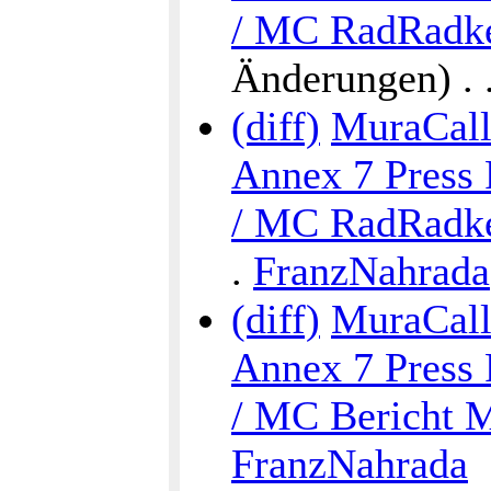
/ MC RadRadke
Änderungen) . . 
(diff)
MuraCalli
Annex 7 Press 
/ MC RadRadke
.
FranzNahrada
(diff)
MuraCalli
Annex 7 Press 
/ MC Bericht M
FranzNahrada