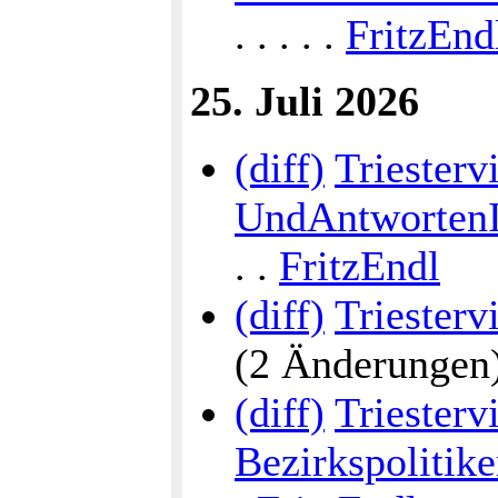
. . . . .
FritzEnd
25. Juli 2026
(diff)
Triesterv
UndAntwortenI
. .
FritzEndl
(diff)
Triesterv
(2 Änderungen) .
(diff)
Triestervi
Bezirkspolitike