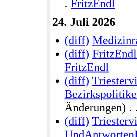
.
FritzEndl
24. Juli 2026
(diff)
Medizinr
(diff)
FritzEnd
FritzEndl
(diff)
Triestervi
Bezirkspolitike
Änderungen) . . 
(diff)
Triesterv
UndAntwortenI