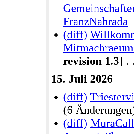
Gemeinschafte
FranzNahrada
(diff)
Willkomm
Mitmachraeum
revision 1.3]
. .
15. Juli 2026
(diff)
Triesterv
(6 Änderungen) .
(diff)
MuraCalli