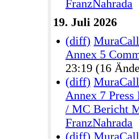
FranzNahrada
19. Juli 2026
(diff)
MuraCalli
Annex 5 Commu
23:19 (16 Änder
(diff)
MuraCalli
Annex 7 Press 
/ MC Bericht M
FranzNahrada
(diff)
MuraCalli