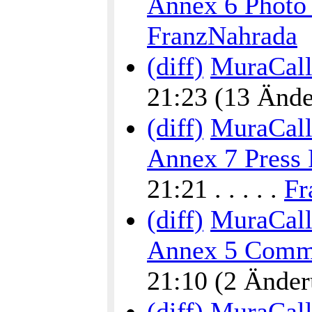
Annex 6 Photo
FranzNahrada
(diff)
MuraCalli
21:23 (13 Änder
(diff)
MuraCalli
Annex 7 Press 
21:21 . . . . .
Fr
(diff)
MuraCalli
Annex 5 Commu
21:10 (2 Änderu
(diff)
MuraCalli