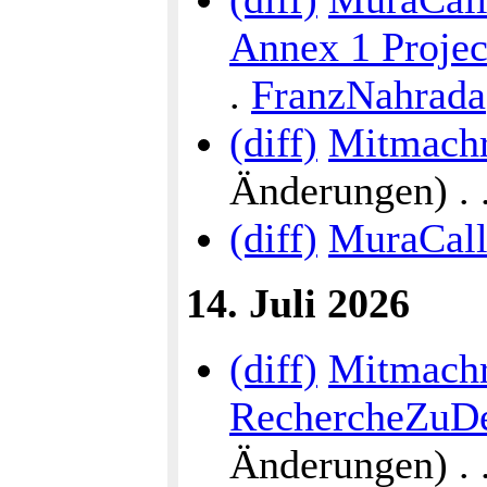
Annex 1 Proje
.
FranzNahrada
(diff)
Mitmachr
Änderungen) . . 
(diff)
MuraCall
14. Juli 2026
(diff)
Mitmach
RechercheZuDe
Änderungen) . . 