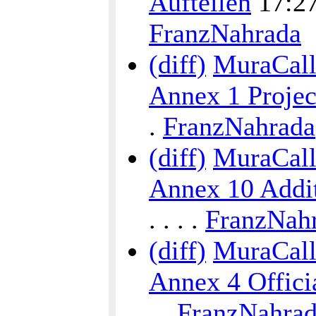
Aufteilen
17:27 
FranzNahrada
(diff)
MuraCalli
Annex 1 Proje
.
FranzNahrada
(diff)
MuraCalli
Annex 10 Addit
. . . .
FranzNah
(diff)
MuraCalli
Annex 4 Offici
. .
FranzNahra