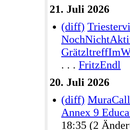
21. Juli 2026
(diff)
Triestervi
NochNichtAktiv
GrätzltreffImW
. . .
FritzEndl
20. Juli 2026
(diff)
MuraCalli
Annex 9 Educat
18:35 (2 Änderu