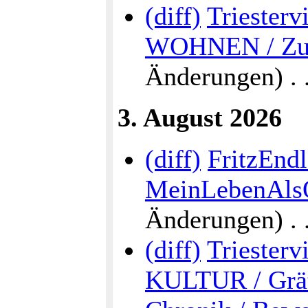
(diff)
Triesterv
WOHNEN / Zur
Änderungen) . . 
3. August 2026
(diff)
FritzEndl
MeinLebenAlsÖ
Änderungen) . . 
(diff)
Triesterv
KULTUR / Grätz