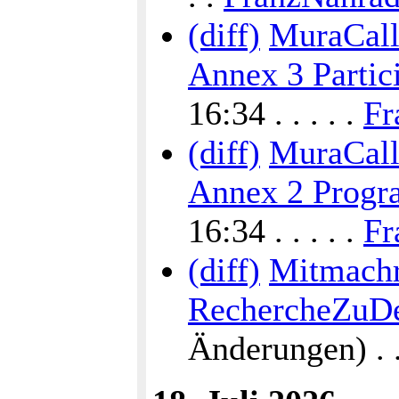
(diff)
MuraCalli
Annex 3 Partic
16:34 . . . . .
Fr
(diff)
MuraCalli
Annex 2 Progra
16:34 . . . . .
Fr
(diff)
Mitmach
RechercheZuDe
Änderungen) . . 