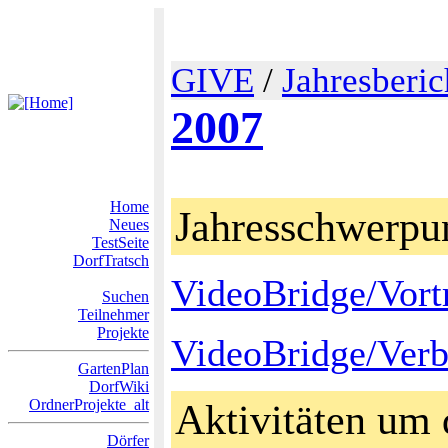
GIVE
/
Jahresberic
2007
Home
Jahresschwerpu
Neues
TestSeite
DorfTratsch
VideoBridge/Vort
Suchen
Teilnehmer
Projekte
VideoBridge/Ver
GartenPlan
DorfWiki
OrdnerProjekte_alt
Aktivitäten um 
Dörfer