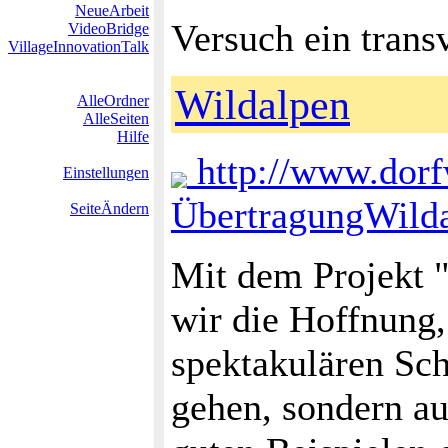
NeueArbeit
Versuch ein trans
VideoBridge
VillageInnovationTalk
Wildalpen
AlleOrdner
AlleSeiten
Hilfe
http://www.dorf
Einstellungen
ÜbertragungWild
SeiteÄndern
Mit dem Projekt 
wir die Hoffnung,
spektakulären Sch
gehen, sondern a