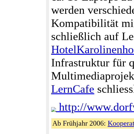
werden verschiede
Kompatibilität m
schließlich auf L
HotelKarolinenho
Infrastruktur für
Multimediaprojekt
LernCafe
schliess
http://www.dorf
Ab Frühjahr 2006:
Kooperat