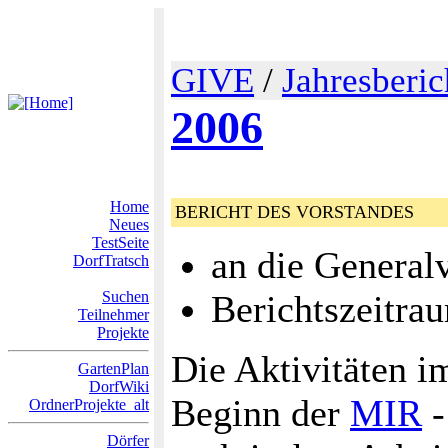
GIVE
/
Jahresberic
2006
Home
BERICHT DES VORSTANDES
Neues
TestSeite
an die Genera
DorfTratsch
Suchen
Berichtszeitra
Teilnehmer
Projekte
Die Aktivitäten i
GartenPlan
DorfWiki
Beginn der
MIR
-
OrdnerProjekte_alt
Dörfer