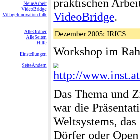
praktischen Arbei
NeueArbeit
VideoBridge
VideoBridge
.
VillageInnovationTalk
AlleOrdner
Dezember 2005: IRICS
AlleSeiten
Hilfe
Workshop im Rah
Einstellungen
SeiteÄndern
http://www.inst.a
Das Thema und Zi
war die Präsentat
Weltsystems, das 
Dörfer oder Open 