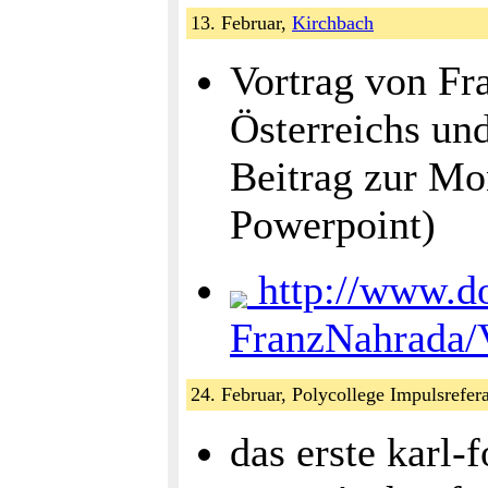
13. Februar,
Kirchbach
Vortrag von Fr
Österreichs un
Beitrag zur M
Powerpoint)
http://www.do
FranzNahrada/
24. Februar, Polycollege Impulsrefera
das erste karl