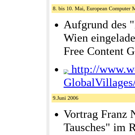
8. bis 10. Mai, European Computer
Aufgrund des "
Wien eingelade
Free Content G
http://www.wo
GlobalVillage
9.Juni 2006
Vortrag Franz 
Tausches" im 