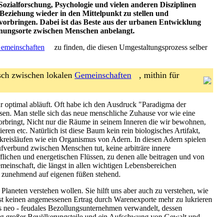
Sozialforschung, Psychologie und vielen anderen Disziplinen
Beziehung wieder in den Mittelpunkt zu stellen und
ervorbringen. Dabei ist das Beste aus der urbanen Entwicklung
egnungsorte zwischen Menschen anbelangt.
emeinschaften
zu finden, die diesen Umgestaltungsprozess selber
usch zwischen lokalen
Gemeinschaften
, mithin für
 optimal abläuft. Oft habe ich den Ausdruck "Paradigma der
eisen. Man stelle sich das neue menschliche Zuhause vor wie eine
vorbringt, Nicht nur die Räume in seinem Inneren die wir bewohnen,
ren etc. Natürlich ist diese Baum kein rein biologisches Artifakt,
 kreisläufen wie ein Organismus von Adern. In diesen Adern spielen
aufverbund zwischen Menschen tut, keine arbiträre innere
fflichen und energetischen Flüssen, zu denen alle beitragen und von
meinschaft, die längst in allen wichtigen Lebensbereichen
er zunehmend auf eigenen füßen stehend.
 Planeten verstehen wollen. Sie hilft uns aber auch zu verstehen, wie
ngst keinen angemessenen Ertrag durch Warenexporte mehr zu lukrieren
ßes neo - feudales Bezollungsunternehmen verwandelt, dessen
ung großer Bevölkerungsteile und ein Aufschwung von Gewalt und