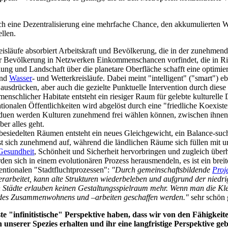
olch eine Dezentralisierung eine mehrfache Chance, den akkumulierte
llen.
isläufe absorbiert Arbeitskraft und Bevölkerung, die in der zunehmend
der Bevölkerung in Netzwerken Einkommenschancen vorfindet, die in Ri
lung und Landschaft über die planetare Oberfläche schafft eine optimie
und
Wasser
- und Wetterkreisläufe. Dabei meint "intelligent" ("smart") eb
ausdrücken, aber auch die gezielte Punktuelle Intervention durch diese
enschlicher Habitate entsteht ein riesiger Raum für gelebte kulturelle 
tionalen Öffentlichkeiten wird abgelöst durch eine "friedliche Koexis
iduen werden Kulturen zunehmend frei wählen können, zwischen ihnen 
er alles geht.
esiedelten Räumen entsteht ein neues Gleichgewicht, ein Balance-suchen
 sich zunehmend auf, während die ländlichen Räume sich füllen mit ur
Gesundheit
, Schönheit und Sicherheit hervorbringen und zugleich übe
en sich in einem evolutionären Prozess herausmendeln, es ist ein brei
entionalen "Stadtfluchtprozessen":
"Durch gemeinschaftsbildende
Proj
 erarbeitet, kann alte Strukturen wiederbeleben und aufgrund der nied
 Städte erlauben keinen Gestaltungsspielraum mehr. Wenn man die Klein
n des Zusammenwohnens und –arbeiten geschaffen werden."
sehr schön 
ste "infinitistische" Perspektive haben, dass wir von den Fähigkeit
 unserer Spezies erhalten und ihr eine langfristige Perspektive g