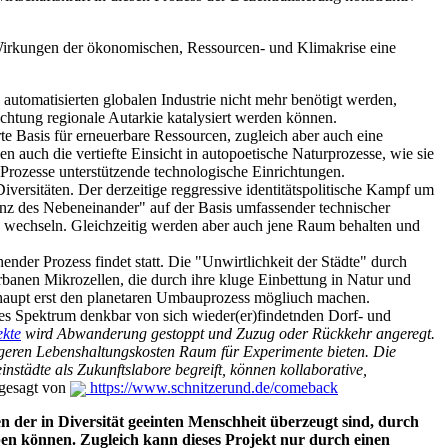
n Wirkungen der ökonomischen, Ressourcen- und Klimakrise eine
 automatisierten globalen Industrie nicht mehr benötigt werden,
chtung regionale Autarkie katalysiert werden können.
rte Basis für erneuerbare Ressourcen, zugleich aber auch eine
en auch die vertiefte Einsicht in autopoetische Naturprozesse, wie sie
 Prozesse unterstützende technologische Einrichtungen.
Diversitäten. Der derzeitige reggressive identitätspolitische Kampf um
tenz des Nebeneinander" auf der Basis umfassender technischer
wechseln. Gleichzeitig werden aber auch jene Raum behalten und
der Prozess findet statt. Die "Unwirtlichkeit der Städte" durch
banen Mikrozellen, die durch ihre kluge Einbettung in Natur und
rhaupt erst den planetaren Umbauprozess mögliuch machen.
tes Spektrum denkbar von sich wieder(er)findetnden Dorf- und
ekte
wird Abwanderung gestoppt und Zuzug oder Rückkehr angeregt.
rigeren Lebenshaltungskosten Raum für Experimente bieten. Die
städte als Zukunftslabore begreift, können kollaborative,
gesagt von
https://www.schnitzerund.de/comeback
en der in Diversität geeinten Menschheit überzeugt sind, durch
eben können. Zugleich kann dieses Projekt nur durch einen