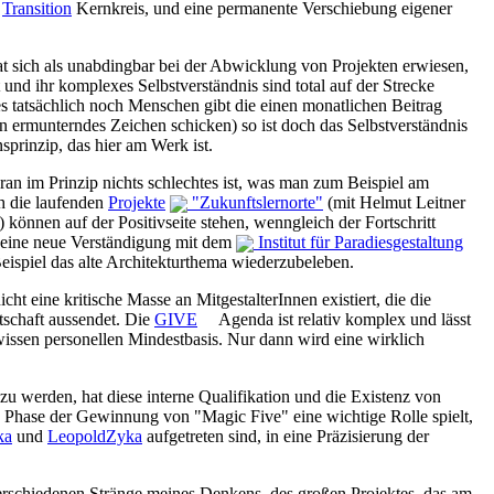
r
Transition
Kernkreis, und eine permanente Verschiebung eigener
 hat sich als unabdingbar bei der Abwicklung von Projekten erwiesen,
und ihr komplexes Selbstverständnis sind total auf der Strecke
s tatsächlich noch Menschen gibt die einen monatlichen Beitrag
 ein ermunterndes Zeichen schicken) so ist doch das Selbstverständnis
sprinzip, das hier am Werk ist.
ran im Prinzip nichts schlechtes ist, was man zum Beispiel am
ch die laufenden
Projekte
"Zukunftslernorte"
(mit Helmut Leitner
können auf der Positivseite stehen, wenngleich der Fortschritt
 eine neue Verständigung mit dem
Institut für Paradiesgestaltung
ispiel das alte Architekturthema wiederzubeleben.
cht eine kritische Masse an MitgestalterInnen existiert, die die
tschaft aussendet. Die
GIVE
Agenda ist relativ komplex und lässt
wissen personellen Mindestbasis. Nur dann wird eine wirklich
zu werden, hat diese interne Qualifikation und die Existenz von
en Phase der Gewinnung von "Magic Five" eine wichtige Rolle spielt,
ka
und
LeopoldZyka
aufgetreten sind, in eine Präzisierung der
rschiedenen Stränge meines Denkens, des großen Projektes, das am