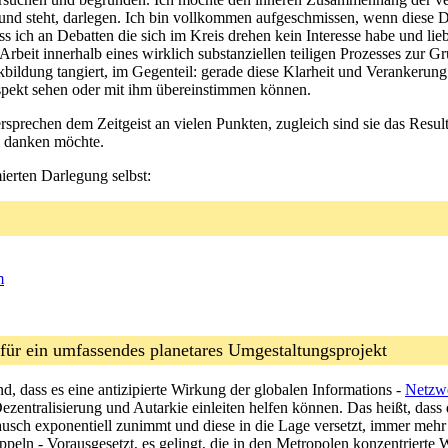
 und steht, darlegen. Ich bin vollkommen aufgeschmissen, wenn diese
ss ich an Debatten die sich im Kreis drehen kein Interesse habe und lie
 Arbeit innerhalb eines wirklich substanziellen teiligen Prozesses zu
kbildung tangiert, im Gegenteil: gerade diese Klarheit und Verankeru
laspekt sehen oder mit ihm übereinstimmen können.
sprechen dem Zeitgeist an vielen Punkten, zugleich sind sie das Resu
l danken möchte.
erten Darlegung selbst:
m
 für ein umfassendes planetares Umgestaltungsprojekt
d, dass es eine antizipierte Wirkung der globalen Informations -
Netzw
ezentralisierung und Autarkie einleiten helfen können. Das heißt, dass 
tausch exponentiell zunimmt und diese in die Lage versetzt, immer me
ln - Vorausgesetzt, es gelingt, die in den Metropolen konzentrierte Wi