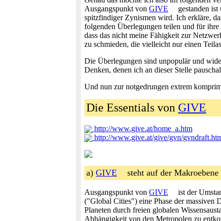
Ausgangspunkt von
GIVE
gestanden ist
spitzfindiger Zynismen wird. Ich erkläre, da
folgenden Überlegungen teilen und für ihre
dass das nicht meine Fähigkeit zur Netzwer
zu schmieden, die vielleicht nur einen Tei
Die Überlegungen sind unpopulär und wider
Denken, denen ich an dieser Stelle pauscha
Und nun zur notgedrungen extrem komprimi
Die Essentials von
GIVE
http://www.give.at/home_a.htm
http://www.give.at/give/gvn/gvndraft.ht
a)
GIVE
steht auf der Makroebene
Ausgangspunkt von
GIVE
ist der Umstan
("Global Cities") eine Phase der massiven D
Planeten durch freien globalen Wissensaus
Abhängigkeit von den Metropolen zu entkoppe