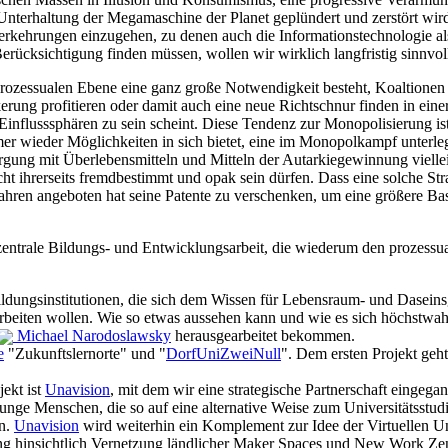
 Unterhaltung der Megamaschine der Planet geplündert und zerstört wir
 Verkehrungen einzugehen, zu denen auch die Informationstechnologie al
Berücksichtigung finden müssen, wollen wir wirklich langfristig sinnvo
r prozessualen Ebene eine ganz große Notwendigkeit besteht, Koaltionen 
erung profitieren oder damit auch eine neue Richtschnur finden in ein
Einflusssphären zu sein scheint. Diese Tendenz zur Monopolisierung is
mmer wieder Möglichkeiten in sich bietet, eine im Monopolkampf unterl
rgung mit Überlebensmitteln und Mitteln der Autarkiegewinnung viellei
icht ihrerseits fremdbestimmt und opak sein dürfen. Dass eine solche Str
Jahren angeboten hat seine Patente zu verschenken, um eine größere Ba
zentrale Bildungs- und Entwicklungsarbeit, die wiederum den prozessu
ldungsinstitutionen, die sich dem Wissen für Lebensraum- und Daseins
eiten wollen. Wie so etwas aussehen kann und wie es sich höchstwahrs
Michael Narodoslawsky
herausgearbeitet bekommen.
e
"Zukunftslernorte" und "
DorfUniZweiNull
". Dem ersten Projekt geh
ekt ist
Unavision
, mit dem wir eine strategische Partnerschaft eing
unge Menschen, die so auf eine alternative Weise zum Universitätsstu
ln.
Unavision
wird weiterhin ein Komplement zur Idee der Virtuellen Uni
tung hinsichtlich Vernetzung ländlicher Maker Spaces und New Work Z