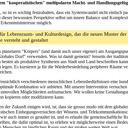
em "kooperatistischen" multipolaren Macht- und Handlungsgefüge
so ist es wichtig festzuhalten, dass ein Systemwandel nicht einfach pa
 dieser bewussten Perspektive selbst um innere Balance und Komplexität,
Erkenntnisinteresse möglich.
für Lebensraum- und Kulturdesign, das die neuen Muster de
ie versteht und gestaltet
lanetaren "Körpers" (und damit auch unser eigener) am Ausgangspunkt 
lobales Dorf" verwenden. Was ist damit gemeint? Jenseits der traditi
sten als produktive Synthesen aus Stadt und Land beschreiben kann. W
m legen. Es kursieren ja für die Wiederbesiedelung peripherer Räume v
eichen.
fensichtlich verschiedenen menschlichen Lebensbedürfnissen eine hunde
optimale Kombination wir anbieten. Mit unserer Intervention versuche
r sinnvollen Möglichkeiten aufzumachen. Wir wollen keine Gestaltungs
nn kopieren oder modifizieren kann.
n der Zukunft einigen wird, ist, dass sie grosso modo mit dem global
stischen Einhegungsversuchen der Wissens. und Telekommunikationsc
wie auch immer es gestaltet ist, und es erlaubt die gemeinschaftliche 
leiben, die dafür optimal ist, so erleben wir möglicherweise einen Bede
en Menschen im ländlichen Raum und der großen weiten Welt war.