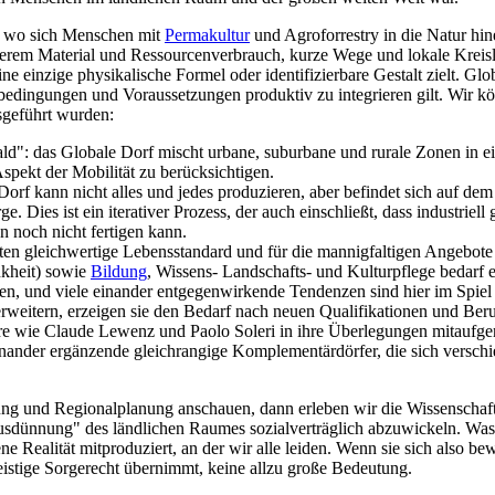
t, wo sich Menschen mit
Permakultur
und Agroforrestry in die Natur hin
rem Material und Ressourcenverbrauch, kurze Wege und lokale Kreisläuf
ine einzige physikalische Formel oder identifizierbare Gestalt zielt. Gl
dingungen und Voraussetzungen produktiv zu integrieren gilt. Wir könne
sgeführt wurden:
ld": das Globale Dorf mischt urbane, suburbane und rurale Zonen in e
spekt der Mobilität zu berücksichtigen.
Dorf kann nicht alles und jedes produzieren, aber befindet sich auf 
. Dies ist ein iterativer Prozess, der auch einschließt, dass industriel
n noch nicht fertigen kann.
ten gleichwertige Lebensstandard und für die mannigfaltigen Angebote 
nkheit) sowie
Bildung
, Wissens- Landschafts- und Kulturpflege bedar
rden, und viele einander entgegenwirkende Tendenzen sind hier im Spie
rweitern, erzeigen sie den Bedarf nach neuen Qualifikationen und Beru
äre wie Claude Lewenz und Paolo Soleri in ihre Überlegungen mitauf
nander ergänzende gleichrangige Komplementärdörfer, die sich versch
ng und Regionalplanung anschauen, dann erleben wir die Wissenschaft,
sdünnung" des ländlichen Raumes sozialverträglich abzuwickeln. Was die
ene Realität mitproduziert, an der wir alle leiden. Wenn sie sich also 
s geistige Sorgerecht übernimmt, keine allzu große Bedeutung.