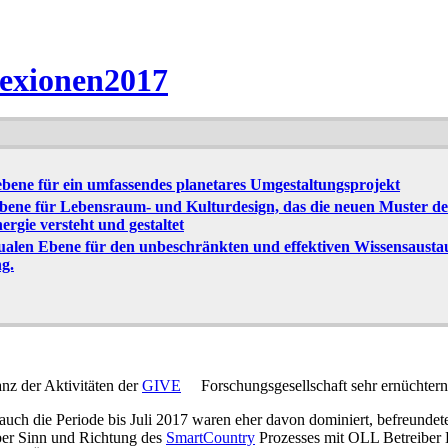
exionen2017
bene für ein umfassendes planetares Umgestaltungsprojekt
ebene für Lebensraum- und Kulturdesign, das die neuen Muster d
rgie versteht und gestaltet
sualen Ebene für den unbeschränkten und effektiven Wissensaustau
ng.
anz der Aktivitäten der
GIVE
Forschungsgesellschaft sehr ernüchtern
uch die Periode bis Juli 2017 waren eher davon dominiert, befreunde
 über Sinn und Richtung des
SmartCountry
Prozesses mit OLL Betreiber 