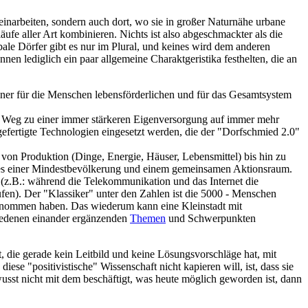
einarbeiten, sondern auch dort, wo sie in großer Naturnähe urbane
e aller Art kombinieren. Nichts ist also abgeschmackter als die
obale Dörfer gibt es nur im Plural, und keines wird dem anderen
n lediglich ein paar allgemeine Charaktgeristika festhelten, die an
iner für die Menschen lebensförderlichen und für das Gesamtsystem
dem Weg zu einer immer stärkeren Eigenversorgung auf immer mehr
l gefertigte Technologien eingesetzt werden, die der "Dorfschmied 2.0"
von Produktion (Dinge, Energie, Häuser, Lebensmittel) bis hin zu
f es einer Mindestbevölkerung und einem gemeinsamen Aktionsraum.
l (z.B.: während die Telekommunikation und das Internet die
fen). Der "Klassiker" unter den Zahlen ist die 5000 - Menschen
genommen haben. Das wiederum kann eine Kleinstadt mit
iedenen einander ergänzenden
Themen
und Schwerpunkten
 die gerade kein Leitbild und keine Lösungsvorschläge hat, mit
se "positivistische" Wissenschaft nicht kapieren will, ist, dass sie
bewusst nicht mit dem beschäftigt, was heute möglich geworden ist, dann