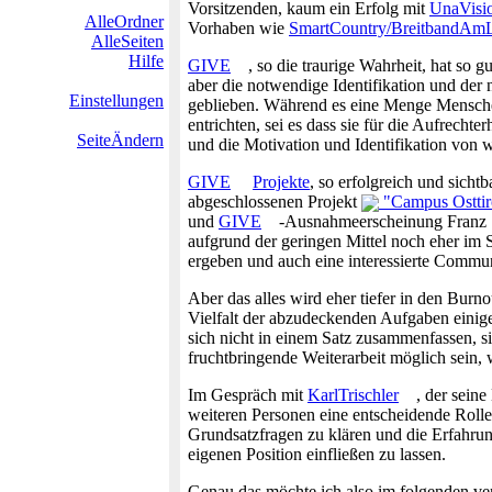
Vorsitzenden, kaum ein Erfolg mit
UnaVisi
AlleOrdner
Vorhaben wie
SmartCountry/BreitbandAm
AlleSeiten
Hilfe
GIVE
, so die traurige Wahrheit, hat so 
aber die notwendige Identifikation und der 
Einstellungen
geblieben. Während es eine Menge Menschen 
entrichten, sei es dass sie für die Aufrecht
SeiteÄndern
und die Motivation und Identifikation von w
GIVE
Projekte
, so erfolgreich und sich
abgeschlossenen Projekt
"Campus Osttir
und
GIVE
-Ausnahmeerscheinung Franz
aufgrund der geringen Mittel noch eher im
ergeben und auch eine interessierte Commu
Aber das alles wird eher tiefer in den Bur
Vielfalt der abzudeckenden Aufgaben einige
sich nicht in einem Satz zusammenfassen, s
fruchtbringende Weiterarbeit möglich sein,
Im Gespräch mit
KarlTrischler
, der seine
weiteren Personen eine entscheidende Rolle
Grundsatzfragen zu klären und die Erfahrung
eigenen Position einfließen zu lassen.
Genau das möchte ich also im folgenden v