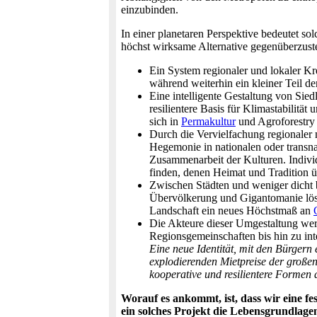
einzubinden.
In einer planetaren Perspektive bedeutet s
höchst wirksame Alternative gegenüberzuste
Ein System regionaler und lokaler Kre
während weiterhin ein kleiner Teil 
Eine intelligente Gestaltung von Sied
resilientere Basis für Klimastabilität 
sich in
Permakultur
und Agroforestry 
Durch die Vervielfachung regionaler m
Hegemonie in nationalen oder transna
Zusammenarbeit der Kulturen. Indiv
finden, denen Heimat und Tradition üb
Zwischen Städten und weniger dicht b
Übervölkerung und Gigantomanie löst
Landschaft ein neues Höchstmaß an
Die Akteure dieser Umgestaltung werd
Regionsgemeinschaften bis hin zu int
Eine neue Identität, mit den Bürgern
explodierenden Mietpreise der großen
kooperative und resilientere Forme
Worauf es ankommt, ist, dass wir eine fe
ein solches Projekt die Lebensgrundlagen