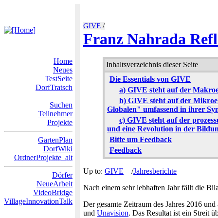
GIVE
/
Franz Nahrada Refl
Home
Inhaltsverzeichnis dieser Seite
Neues
TestSeite
Die Essentials von GIVE
DorfTratsch
a) GIVE steht auf der Makroe
b) GIVE steht auf der Mikro
Suchen
Globalen" umfassend in ihrer Syne
Teilnehmer
c) GIVE steht auf der prozes
Projekte
und eine Revolution in der Bildu
Bitte um Feedback
GartenPlan
DorfWiki
Feedback
OrdnerProjekte_alt
Up to:
GIVE
/
Jahresberichte
Dörfer
NeueArbeit
Nach einem sehr lebhaften Jahr fällt die Bil
VideoBridge
VillageInnovationTalk
Der gesamte Zeitraum des Jahres 2016 und a
und
Unavision
. Das Resultat ist ein Streit