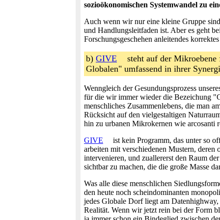
sozioökonomischen Systemwandel zu ein
Auch wenn wir nur eine kleine Gruppe sind, 
und Handlungsleitfaden ist. Aber es geht bei
Forschungsgeschehen anleitendes korrektes 
b)
GIVE
steht auf der Mikroebene 
Globalen" umfassend in ihrer Synerg
Wenngleich der Gesundungsprozess unseres p
für die wir immer wieder die Bezeichung "G
menschliches Zusammenlebens, die man am be
Rücksicht auf den vielgestaltigen Naturrau
hin zu urbanen Mikrokernen wie arcosanti r
GIVE
ist kein Programm, das unter so of
arbeiten mit verschiedenen Mustern, deren 
intervenieren, und zuallererst den Raum de
sichtbar zu machen, die die große Masse da
Was alle diese menschlichen Siedlungsforme
den heute noch scheindominanten monopoli
jedes Globale Dorf liegt am Datenhighway, 
Realität. Wenn wir jetzt rein bei der Form b
ja immer schon ein Bindeglied zwischen d