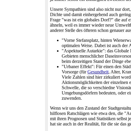
Unsere Sympathien sind also nicht nur dor
Dichte und damit einhergehend auch geringe
Frage "was ist ein globales Dorf?" die auf e
ähneln, weil es immer wieder neue Umweltbe
anderer Stelle des öfteren schon genauer au
"Vorne Stefansplatz, hinten Wienerwa
optimalen Weise. Dabei ist auch der A
"Aspektuelle Autarkie": das Globale 
Gebieten menschlicher Daseinsvorsorge
beim derzeitigen Stand der Dinge ebe
"Urbaner Effekt": Für einen den Städ
Vorsorge (für
Gesundheit
, Alter, Kra
Viele Zahlen sind hier zirkuliert wo
Aktionsmöglichkeiten der einzelnen e
Schwelle, die so verschiedne Vision
Umgebungsdörfern bedeuten, oder ei
zuwenden.
Wenn wir uns den Zustand der Stadtgestaltu
hilflosen Ratschlägen wie etwa den, die "Au
mit ihren Prognosen und Statistiken selbst j
hat sie auch in der Realität, für die sie da