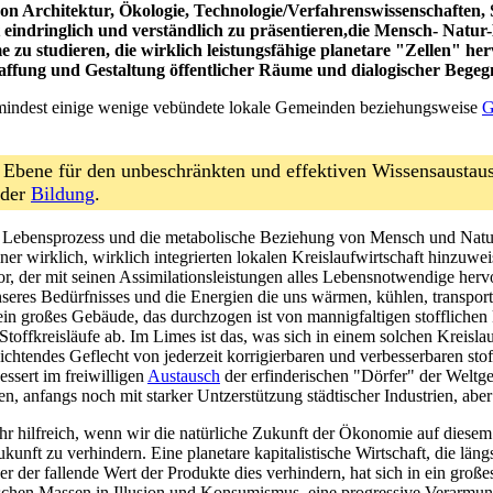
von Architektur, Ökologie, Technologie/Verfahrenswissenschaften, 
 eindringlich und verständlich zu präsentieren,die Mensch- Natur-
 zu studieren, die wirklich leistungsfähige planetare "Zellen" h
chaffung und Gestaltung öffentlicher Räume und dialogischer Beg
mindest einige wenige vebündete lokale Gemeinden beziehungsweise
G
n Ebene für den unbeschränkten und effektiven Wissensausta
 der
Bildung
.
er Lebensprozess und die metabolische Beziehung von Mensch und Natur
iner wirklich, wirklich integrierten lokalen Kreislaufwirtschaft hinzuw
or, der mit seinen Assimilationsleistungen alles Lebensnotwendige her
seres Bedürfnisses und die Energien die uns wärmen, kühlen, transportie
ein großes Gebäude, das durchzogen ist von mannigfaltigen stofflichen
Stoffkreisläufe ab. Im Limes ist das, was sich in einem solchen Kreisl
ichtendes Geflecht von jederzeit korrigierbaren und verbesserbaren sto
essert im freiwilligen
Austausch
der erfinderischen "Dörfer" der Weltge
, anfangs noch mit starker Untzerstützung städtischer Industrien, ab
sehr hilfreich, wenn wir die natürliche Zukunft der Ökonomie auf diesem
kunft zu verhindern. Eine planetare kapitalistische Wirtschaft, die lä
r der fallende Wert der Produkte dies verhindern, hat sich in ein gro
ischen Massen in Illusion und Konsumismus, eine progressive Verarm