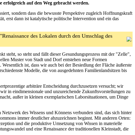
 erfolgreich auf den Weg gebracht werden.
ssiert, sondern dass die bewusste Perspektive zugleich Hoffnungskraft
 erst dann ist katalytische politische Intervention und ein das
r "Renaissance des Lokalen durch den Umschlag des
steht, so steht und fällt dieser Gesundungsprozess mit der "Zelle",
onellen Muster von Stadt und Dorf entstehen neue Formen
esentlich ist, dass wir auch bei der Besiedlung der Fläche äußerste
erschiedenste Modelle, die von ausgedehnten Familienlandsitzen bis
rtprozentige arbiträre Entscheidung durchzusetzen versucht; wir
n wir in eindimensionale und unzureichende Zukunftsvorstellungen zu
macht, außer in kleinen exemplarischen Laborsituationen, um Dinge
en Netzwerk des Wissens und Könnens verbunden sind, das sich hinter
ommons immer deutlicher abzuzeichnen beginnt. Mit anderen Orten:
Rezeption und die produktive Umsetzung von Wissen in materielle
utungswandel und eine Renaissance der traditionellen Kleinstadt, die