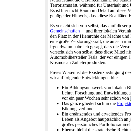
Terrorismus ist, während für Unterhalt und
Es ist hier nicht Raum im Detail auf diese
genüge der Hinweis, dass diese Realitäten 
Es versteht sich von selbst, dass auf diese
Gemeinschaften
und ihrer lokalen Verank
den Platz in der Hierarchie der Mächte und 
eine große Zerstörungskraft, die an sich i
Irgendwann habe ich gesagt, dass die Verso
versteht sich von selbst, dass diese Mittel n
Automobilhersteller Tesla, der vor einigen 
Kosmos an Zulieferprodukten.
Freies Wissen ist die Existenzbedingung de
wir auf folgende Entwicklungen hin:
Ein Bildungsnetzwerk von lokalen Bi
Lehre, Forschung und Entwicklung arb
vor ein paar Wochen sehr schön von
Das ganze gliedert sich in die
Projekt
Bildungsverbund.
Ein ergänzendes und erweitendes Proj
Leben als Angebot hauptsächlich an j
großes persönliches Portfolio samme
Ebenso bleibt die strategische Rich