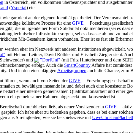
on
in Österreich, ein vollkommen überbeanspruchter und ausgebrannte
Land
(
Yspertal
) etc.
gut wie gar nicht an der eigenen Identität gearbeitet. Der Vereinsmantel
notwendige kollektive Prozess für eine
GIVE
Forschungsgesellschaft 
gibt, die in irgendeiner Form Solidarität dokumentieren (sei es dass e
erhaltung technischer Infrastruktur sorgen, sei es dass sie ab und zu mal
irklichen Mit-Gestaltern kaum vorhanden. Eher ist es fast ein Erbarmen
tbar, werden eher im Netzwerk mit anderen Institutionen abgewickelt, wo
ol"
mit Helmut Leitner, David Röthler und Elisabeth Ziegler sieht. Au
 Steinwender) und
"DorfUni"
(mit Fritz Hinterberger und dem SERI) 
 Schneckentempo erfolgt. Auch die
SmartCountry
Affaire hat zumindest
nity. Und in den einschlägigen
Arbeitsgruppen
auch die Chance, zum Be
nout führen, wenn auch von Seiten der
GIVE
Forschungsgesellschaft ni
rmaßen zu bewältigen imstande ist und dabei auch eine konsistente Bo
ie bedarf einer internen gemeinsamen Qualifikationsarbeit und einer ge
 wenn ein gemeinsamer Rahmen abgesteckt und konsensiert ist.
 Bereitschaft durchblicken ließ, als neuer Vorsitzender in
GIVE
aktiv 
 gespielt. Ich habe aber zu bedenken gegeben, dass es bei einer solch
en aus Streitigkeiten, wie sie beispielsweise mit
UweChristianPlachet
ersuchen und begründen. Ich möchte den inneren Zusammenhang der ve