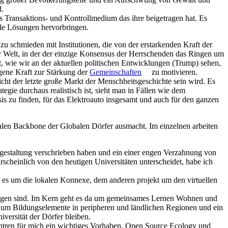
d.
s Transaktions- und Kontrollmedium das ihre beigetragen hat. Es
lle Lösungen hervorbringen.
zu schmieden mit Institutionen, die von der erstarkenden Kraft der
er Welt, in der der einzige Konsensus der Herrschenden das Ringen um
t, wie wir an der aktuellen politischen Entwicklungen (Trump) sehen,
egene Kraft zur Stärkung der
Gemeinschaften
zu motivieren.
cht der letzte große Markt der Menschheitsgeschichte sein wird. Es
ategie durchaus realistisch ist, sieht man in Fällen wie dem
sis zu finden, für das Elektroauto insgesamt und auch für den ganzen
alen Backbone der Globalen Dörfer ausmacht. Im einzelnen arbeiten
gestaltung verschrieben haben und ein einer engen Verzahnung von
cheinlich von den heutigen Universitäten unterscheidet, habe ich
t es um die lokalen Konnexe, dem anderen projekt um den virtuellen
egangen sind. Im Kern geht es da um gemeinsames Lernen Wohnen und
dium Bildungselemente in peripheren und ländlichen Regionen und ein
versität der Dörfer bleiben.
entren für mich ein wichtiges Vorhaben. Open Source Ecology und