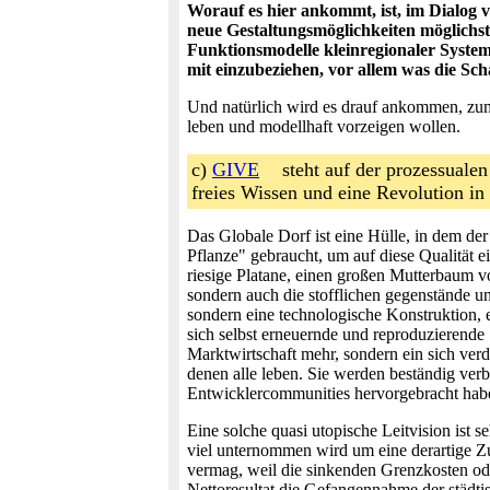
Worauf es hier ankommt, ist, im Dialog 
neue Gestaltungsmöglichkeiten möglichst
Funktionsmodelle kleinregionaler Systeme
mit einzubeziehen, vor allem was die S
Und natürlich wird es drauf ankommen, zu
leben und modellhaft vorzeigen wollen.
c)
GIVE
steht auf der prozessuale
freies Wissen und eine Revolution in
Das Globale Dorf ist eine Hülle, in dem d
Pflanze" gebraucht, um auf diese Qualität e
riesige Platane, einen großen Mutterbaum v
sondern auch die stofflichen gegenstände un
sondern eine technologische Konstruktion, 
sich selbst erneuernde und reproduzierende 
Marktwirtschaft mehr, sondern ein sich verd
denen alle leben. Sie werden beständig verb
Entwicklercommunities hervorgebracht haben
Eine solche quasi utopische Leitvision ist 
viel unternommen wird um eine derartige Zu
vermag, weil die sinkenden Grenzkosten ode
Nettoresultat die Gefangennahme der städt