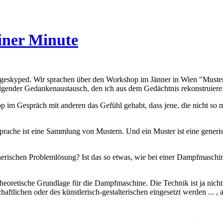
iner Minute
eskyped. Wir sprachen über den Workshop im Jänner in Wien "Muster 
folgender Gedankenaustausch, den ich aus dem Gedächtnis rekonstruiere
 im Gespräch mit anderen das Gefühl gehabt, dass jene, die nicht so m
rsprache ist eine Sammlung von Mustern. Und ein Muster ist eine gener
enerischen Problemlösung? Ist das so etwas, wie bei einer Dampfmaschi
e theoretische Grundlage für die Dampfmaschine. Die Technik ist ja ni
haftlichen oder des künstlerisch-gestalterischen eingesetzt werden ... 