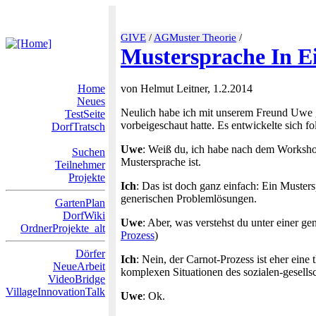
GIVE
/
AGMuster Theorie
/
Mustersprache In E
Home
von Helmut Leitner, 1.2.2014
Neues
Neulich habe ich mit unserem Freund Uwe g
TestSeite
vorbeigeschaut hatte. Es entwickelte sich 
DorfTratsch
Uwe
: Weiß du, ich habe nach dem Workshop
Suchen
Mustersprache ist.
Teilnehmer
Projekte
Ich
: Das ist doch ganz einfach: Ein Muste
generischen Problemlösungen.
GartenPlan
DorfWiki
Uwe
: Aber, was verstehst du unter einer g
OrdnerProjekte_alt
Prozess
)
Dörfer
Ich
: Nein, der Carnot-Prozess ist eher ein
NeueArbeit
komplexen Situationen des sozialen-gesellsc
VideoBridge
VillageInnovationTalk
Uwe
: Ok.