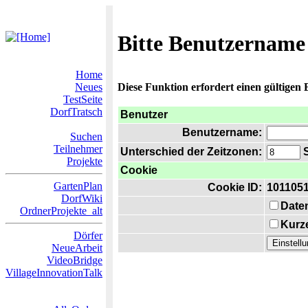
Bitte Benutzername
Home
Neues
Diese Funktion erfordert einen gültigen
TestSeite
DorfTratsch
Benutzer
Benutzername:
Suchen
Teilnehmer
Unterschied der Zeitzonen:
S
Projekte
Cookie
GartenPlan
Cookie ID:
101105
DorfWiki
Date
OrdnerProjekte_alt
Kurze
Dörfer
NeueArbeit
VideoBridge
VillageInnovationTalk