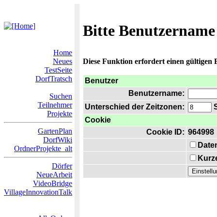
Bitte Benutzername
Home
Neues
Diese Funktion erfordert einen gültigen
TestSeite
DorfTratsch
Benutzer
Benutzername:
Suchen
Teilnehmer
Unterschied der Zeitzonen:
S
Projekte
Cookie
GartenPlan
Cookie ID:
964998
DorfWiki
Date
OrdnerProjekte_alt
Kurze
Dörfer
NeueArbeit
VideoBridge
VillageInnovationTalk