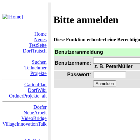
Bitte anmelden
Home
Neues
Diese Funktion erfordert eine Berechtigu
TestSeite
DorfTratsch
Benutzeranmeldung
Suchen
Benutzername:
z. B. PeterMüller
Teilnehmer
Projekte
Passwort:
GartenPlan
DorfWiki
OrdnerProjekte_alt
Dörfer
NeueArbeit
VideoBridge
VillageInnovationTalk