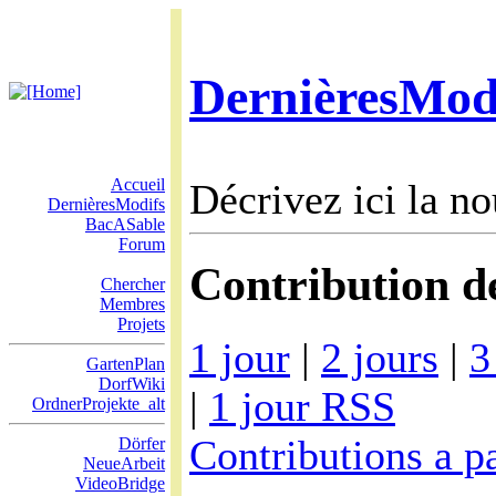
DernièresMod
Accueil
Décrivez ici la no
DernièresModifs
BacASable
Forum
Contribution de
Chercher
Membres
Projets
1 jour
|
2 jours
|
3
GartenPlan
DorfWiki
|
1 jour RSS
OrdnerProjekte_alt
Contributions a pa
Dörfer
NeueArbeit
VideoBridge