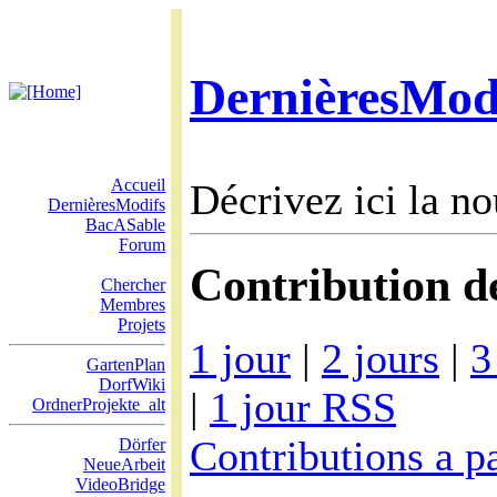
DernièresMod
Accueil
Décrivez ici la no
DernièresModifs
BacASable
Forum
Contribution de
Chercher
Membres
Projets
1 jour
|
2 jours
|
3
GartenPlan
DorfWiki
|
1 jour RSS
OrdnerProjekte_alt
Contributions a pa
Dörfer
NeueArbeit
VideoBridge