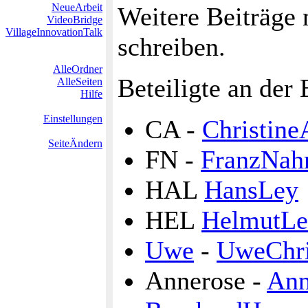
NeueArbeit
Weitere Beiträge 
VideoBridge
VillageInnovationTalk
schreiben.
AlleOrdner
Beteiligte an der
AlleSeiten
Hilfe
Einstellungen
CA -
Christine
SeiteÄndern
FN -
FranzNah
HAL
HansLey
HEL
HelmutLe
Uwe
-
UweChri
Annerose -
Ann