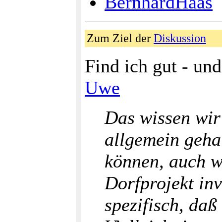
BernhardHaas
Zum Ziel der
Diskussion
Find ich gut - un
Uwe
Das wissen wir 
allgemein gehal
können, auch we
Dorfprojekt inv
spezifisch, daß