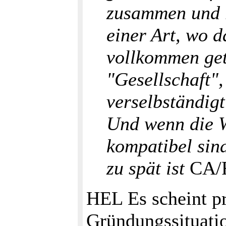
zusammen und r
einer Art, wo d
vollkommen geti
"Gesellschaft",
verselbständig
Und wenn die W
kompatibel sind
zu spät ist
CA/
HEL Es scheint p
Gründungssituati