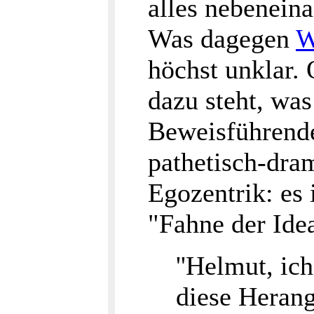
alles nebeneina
Was dagegen
W
höchst unklar.
dazu steht, was
Beweisführende
pathetisch-dram
Egozentrik: es 
"Fahne der Idea
''Helmut, ic
diese Herang