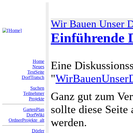
Wir Bauen Unser D
Einführende 
Home
Eine Diskussions
Neues
TestSeite
"
WirBauenUnser
DorfTratsch
Suchen
Ganz gut zum Ver
Teilnehmer
Projekte
sollte diese Seite
GartenPlan
DorfWiki
werden.
OrdnerProjekte_alt
Dörfer