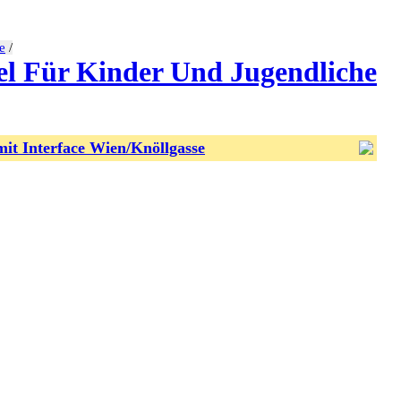
e
/
tel Für Kinder Und Jugendliche
it Interface Wien/Knöllgasse