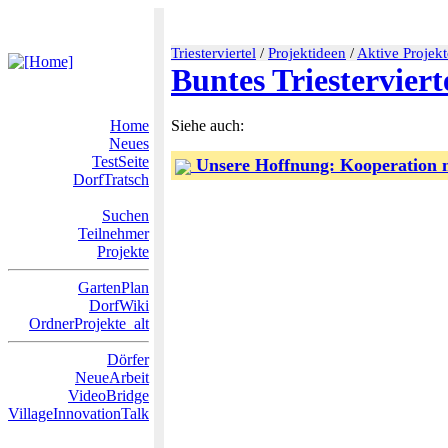
Triesterviertel
/
Projektideen
/
Aktive Projekt
Buntes Triestervier
Home
Siehe auch:
Neues
TestSeite
Unsere Hoffnung: Kooperation m
DorfTratsch
Suchen
Teilnehmer
Projekte
GartenPlan
DorfWiki
OrdnerProjekte_alt
Dörfer
NeueArbeit
VideoBridge
VillageInnovationTalk