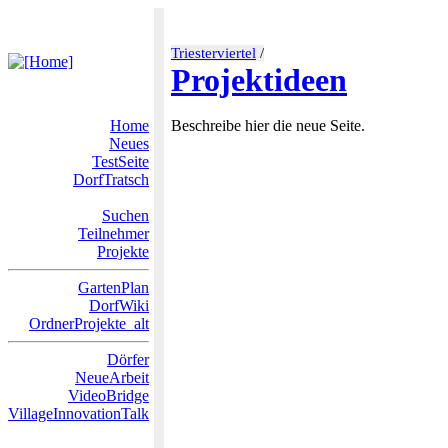
Triesterviertel
/
Projektideen
Home
Beschreibe hier die neue Seite.
Neues
TestSeite
DorfTratsch
Suchen
Teilnehmer
Projekte
GartenPlan
DorfWiki
OrdnerProjekte_alt
Dörfer
NeueArbeit
VideoBridge
VillageInnovationTalk