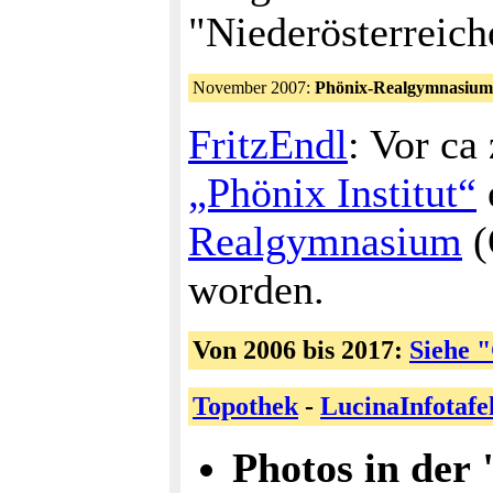
"Niederösterreich
November 2007:
Phönix-Realgymnasium 
FritzEndl
: Vor ca
„Phönix Institut“
Realgymnasium
(
worden.
Von 2006 bis 2017:
Siehe 
Topothek
-
LucinaInfotafe
Photos in der 