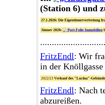
(Station 6) und 
27.1.2026: Die Eigentümervertretung fr
Jänner 2026:
Port-Folio Immobilien
b
...........................
FritzEndl
: Wir fr
in der Knöllgasse
2022/23
Verkauf des "Lucina"-Gebäudes
FritzEndl
: Nach t
abzureißen.