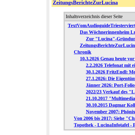
ZeitungsBerichteZurLucina
Inhaltsverzeichnis dieser Seite
TextVomAudioguideTriesterviert
Das Wöchnerinnenheim L
Zur "Lucina"-Gründung
ZeitungsBerichteZurLuci
Chronik
10.3.2026 Genau heute vor 
2.2.2026 Telefonat mit 
30.1.2026 FritzEndl: M
27.1.2026: Die Eigentüm
Jänner 2026: Port-Foli
2022/23 Verkauf des "L
21.10.2017 "Multimedia
30.10.2015 Dagmar Koll
November 2007: Phönix
Von 2006 bis 2017: Siehe "C
Topothek - LucinaInfotafel -