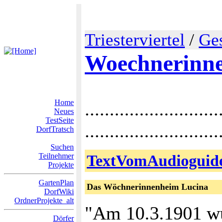
Triesterviertel
/
Ge
Woechnerinn
Home
...........................
Neues
TestSeite
......................
DorfTratsch
Suchen
Teilnehmer
TextVomAudioguideT
Projekte
GartenPlan
Das Wöchnerinnenheim Lucina
DorfWiki
OrdnerProjekte_alt
"Am 10.3.1901 wu
Dörfer