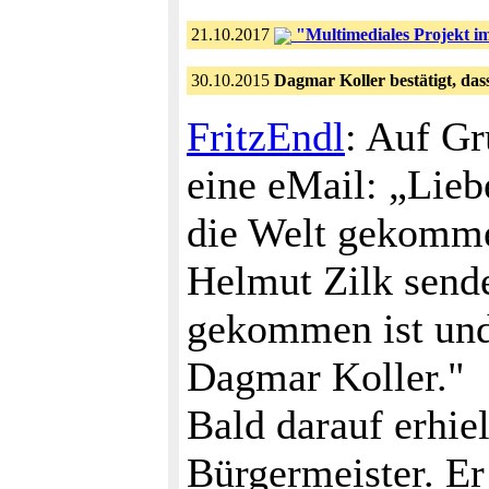
21.10.2017
"Multimediales Projekt im 
30.10.2015
Dagmar Koller bestätigt, da
FritzEndl
: Auf Gr
eine eMail: „Liebe
die Welt gekomme
Helmut Zilk sende
gekommen ist und 
Dagmar Koller."
Bald darauf erhie
Bürgermeister. Er