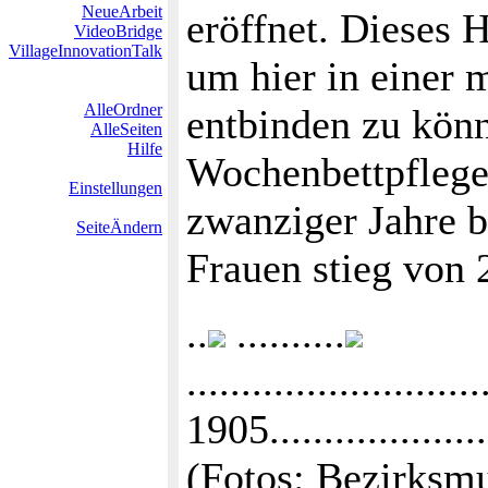
NeueArbeit
eröffnet. Dieses
VideoBridge
VillageInnovationTalk
um hier in einer
AlleOrdner
entbinden zu könn
AlleSeiten
Hilfe
Wochenbettpfleger
Einstellungen
zwanziger Jahre 
SeiteÄndern
Frauen stieg von 
..
..........
.........................
1905...................
(Fotos: Bezirksm