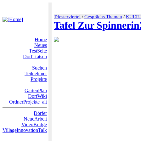
Triesterviertel
/
Gesprächs Themen
/
KULT
Tafel Zur Spinnerin
Home
Neues
TestSeite
DorfTratsch
Suchen
Teilnehmer
Projekte
GartenPlan
DorfWiki
OrdnerProjekte_alt
Dörfer
NeueArbeit
VideoBridge
VillageInnovationTalk