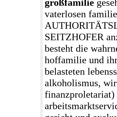
großfamilie
geseh
vaterlosen familie
AUTHORITÄTSL
SEITZHOFER anzu
besteht die wahrn
hoffamilie und ih
belasteten lebens
alkoholismus, wir
finanzproletariat)
arbeitsmarktservic