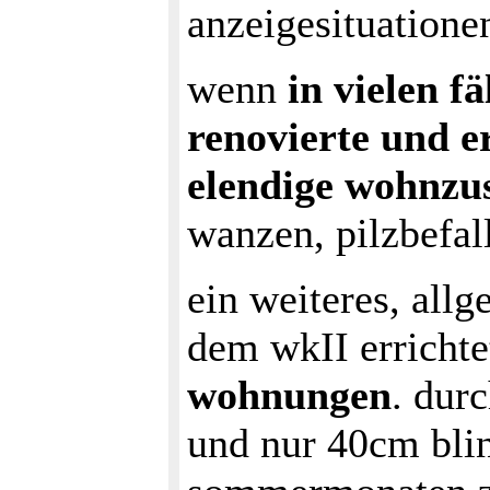
anzeigesituationen
wenn
in vielen f
renovierte und e
elendige wohnzus
wanzen, pilzbefal
ein weiteres, all
dem wkII erricht
wohnungen
. dur
und nur 40cm bli