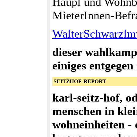
Häupl und Wohnba
MieterInnen-Bef
WalterSchwarzlmü
dieser wahlkampf
einiges entgegen 
SEITZHOF-REPORT
karl-seitz-hof, o
menschen in klei
wohneinheiten - 