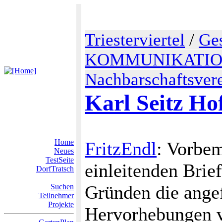
Triesterviertel
/
Ge
KOMMUNIKATI
Nachbarschaftsvere
Karl Seitz Ho
Home
FritzEndl
: Vorbe
Neues
TestSeite
einleitenden Brief
DorfTratsch
Gründen die ange
Suchen
Teilnehmer
Projekte
Hervorhebungen v