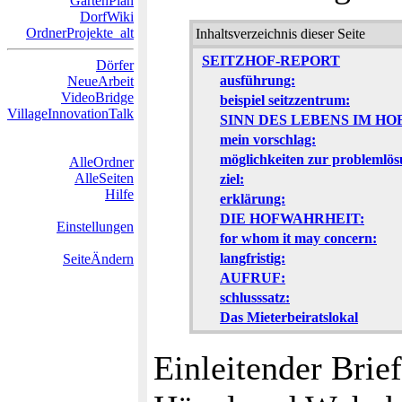
GartenPlan
DorfWiki
OrdnerProjekte_alt
Inhaltsverzeichnis dieser Seite
SEITZHOF-REPORT
Dörfer
ausführung:
NeueArbeit
VideoBridge
beispiel seitzzentrum:
VillageInnovationTalk
SINN DES LEBENS IM HOF
mein vorschlag:
möglichkeiten zur problemlös
AlleOrdner
AlleSeiten
ziel:
Hilfe
erklärung:
DIE HOFWAHRHEIT:
Einstellungen
for whom it may concern:
langfristig:
SeiteÄndern
AUFRUF:
schlusssatz:
Das Mieterbeiratslokal
Einleitender Brie